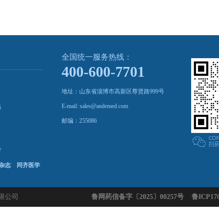
全国统一服务热线：
400-600-7701
地址：山东省淄博市高新区尊贤路999号
E-mail: sales@andemed.com
集
邮编：255086
材
杂志
同齐医学
有限公司
鲁网药信备字〔2025〕00257号
鲁ICP170