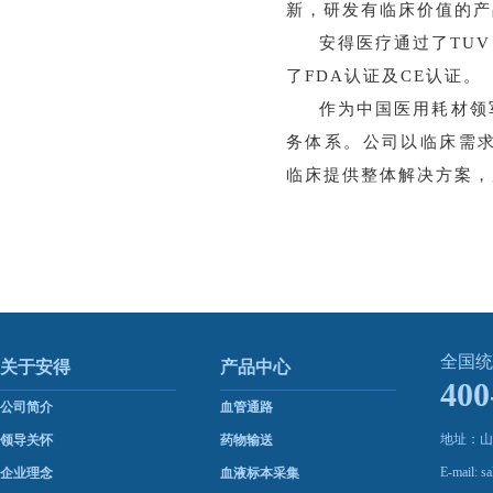
新，研发有临床价值的产
安得医疗通过了TUV 
了FDA认证及CE认证。
作为中国医用耗材领
务体系。公司以临床需
临床提供整体解决方案，
全国统
关于安得
产品中心
400
公司简介
血管通路
地址：山
领导关怀
药物输送
E-mail: 
企业理念
血液标本采集